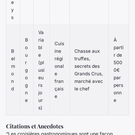
e
y
s
Va
B
ria
À
Cuis
o
bl
parti
B
ine
Chasse aux
u
e
r de
el
régi
truffes,
r
(pl
500
m
onal
secrets des
g
usi
0€
o
e
Grands Crus,
o
eu
par
n
fran
marché avec
g
rs
pers
d
çais
le chef
n
jo
onn
e
e
ur
e
s)
Citations et Anecdotes
“Les croisières gastronomiques sont une façon