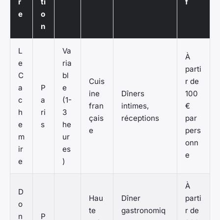
r
ti
f
e
o
n
L
Va
À
e
ria
parti
C
bl
Cuis
r de
a
P
e
ine
Dîners
100
c
a
(1-
fran
intimes,
€
h
ri
3
çais
réceptions
par
e
s
he
e
pers
m
ur
onn
ir
es
e
e
)
À
D
Hau
Dîner
parti
o
te
gastronomiq
r de
n
P