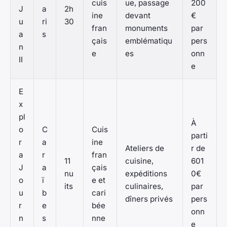
cuis
ue, passage
200
J
a
2h
ine
devant
€
u
ri
30
fran
monuments
par
a
s
çais
emblématiqu
pers
n
e
es
onn
II
e
E
x
pl
À
o
C
Cuis
parti
r
a
ine
Ateliers de
r de
a
r
fran
11
cuisine,
601
J
a
çais
nu
expéditions
0€
o
ï
e et
its
culinaires,
par
u
b
cari
dîners privés
pers
r
e
bée
onn
n
s
nne
e