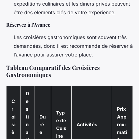
expéditions culinaires et les dîners privés peuvent
être des éléments clés de votre expérience.
Réservez à l’Avance
Les croisières gastronomiques sont souvent très
demandées, donc il est recommandé de réserver à
l’avance pour assurer votre place.
Tableau Comparatif des Croisières
Gastronomiques
D
C
e
r
s
Prix
Typ
oi
ti
Du
App
e de
si
n
ré
Activités
roxi
Cuis
è
a
e
mati
ine