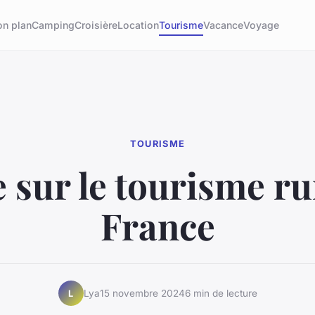
on plan
Camping
Croisière
Location
Tourisme
Vacance
Voyage
TOURISME
 sur le tourisme ru
France
Lya
15 novembre 2024
6 min de lecture
L