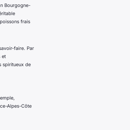
 En Bourgogne-
ritable
poissons frais
avoir-faire. Par
 et
 spiritueux de
exemple,
ence-Alpes-Côte