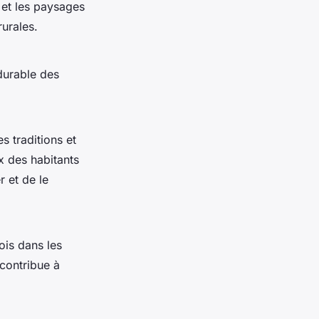
 et les paysages
urales.
durable des
s traditions et
ux des habitants
r et de le
ois dans les
 contribue à