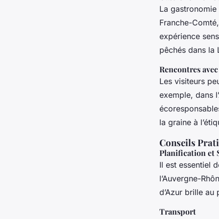
La gastronomie 
Franche-Comté, 
expérience senso
pêchés dans la 
Rencontres avec
Les visiteurs pe
exemple, dans l’
écoresponsables
la graine à l’étiq
Conseils Prat
Planification et 
Il est essentiel
l’Auvergne-Rhôn
d’Azur brille a
Transport