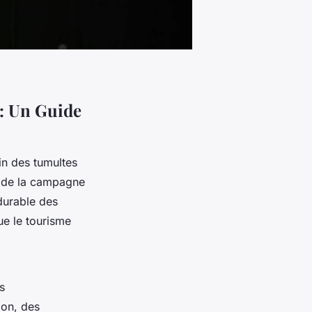
: Un Guide
in des tumultes
s de la campagne
durable des
ue le tourisme
s
ion, des