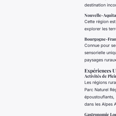
destination inco
Nouvelle-Aquita
Cette région est
explorer les ter
Bourgogne-Fra
Connue pour se
sensorielle uni
paysages ruraux 
Expériences U
Activités de Plei
Les régions rura
Parc Naturel Ré
époustouflants, 
dans les Alpes 
Gastronomie Lo