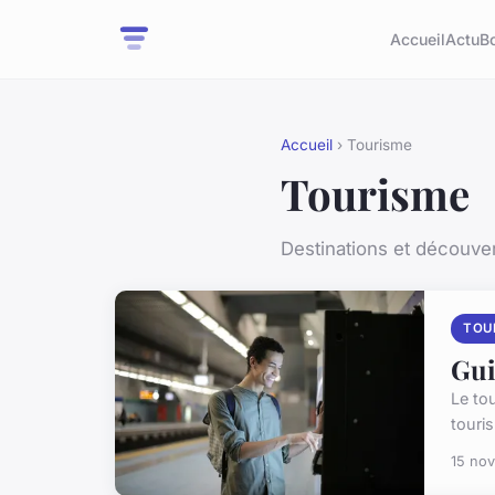
Accueil
Actu
B
Accueil
› Tourisme
Tourisme
Destinations et découver
TOU
Gui
Le tou
touri
15 no