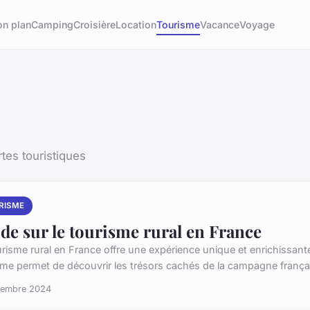
on plan
Camping
Croisière
Location
Tourisme
Vacance
Voyage
tes touristiques
RISME
de sur le tourisme rural en France
risme rural en France offre une expérience unique et enrichissante,
sme permet de découvrir les trésors cachés de la campagne français
vembre 2024