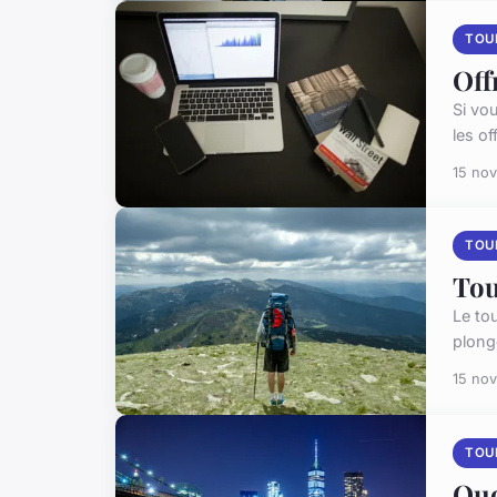
TOU
Off
Si vo
les of
15 no
TOU
Tou
Le to
plonge
15 no
TOU
Quo