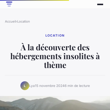
Accueil
›
Location
LOCATION
À la découverte des
hébergements insolites à
thème
Lya
15 novembre 2024
6 min de lecture
L