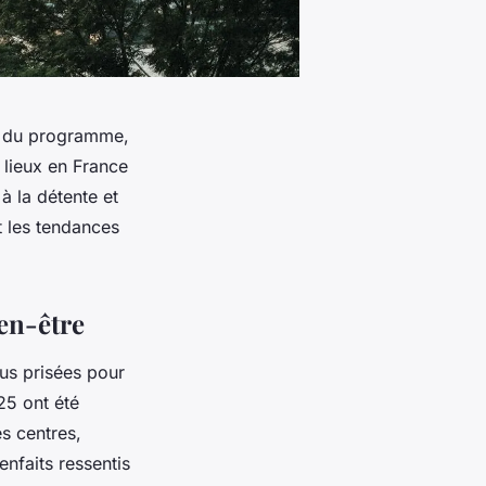
té du programme,
 lieux en France
à la détente et
t les tendances
en-être
lus prisées pour
25 ont été
es centres,
nfaits ressentis