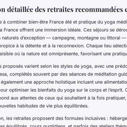
on détaillée des retraites recommandées 
e à combiner bien-être France été et pratique du yoga médit
ga France offrent une immersion idéale. Ces séjours se déro
 naturels d’exception — campagne, montagne ou littoral — 
opice à la détente et à la reconnexion. Chaque lieu sélecti
isible où la nature est omniprésente, favorisant une pratiq
proposés varient selon les styles de yoga, avec une pré
yasa, complétés souvent par des séances de méditation guid
 également une approche holistique incluant une alimentatio
our optimiser les bienfaits du yoga sur le corps et l’esprit. 
nd aux attentes de ceux qui souhaitent à la fois pratiquer,
uvelles habitudes de vie plus équilibrées.
n, les retraites proposent des formules inclusives : héberg
as équilibrés, cours quotidiens, et parfois des ateliers thém