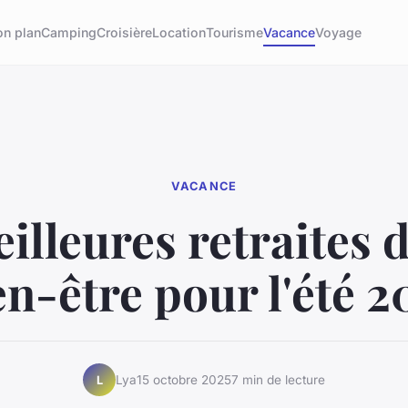
on plan
Camping
Croisière
Location
Tourisme
Vacance
Voyage
VACANCE
illeures retraites 
en-être pour l'été 2
Lya
15 octobre 2025
7 min de lecture
L