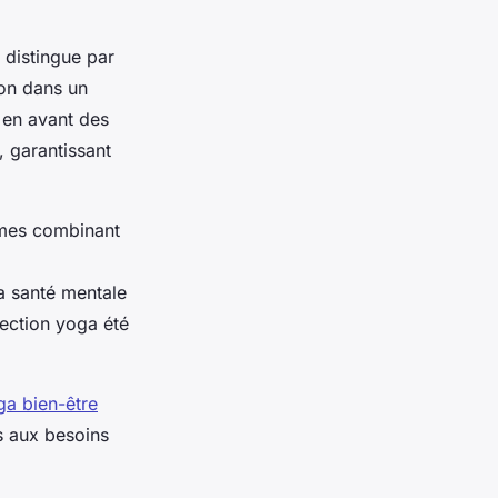
e distingue par
ion dans un
 en avant des
, garantissant
mmes combinant
a santé mentale
lection yoga été
ga bien-être
s aux besoins