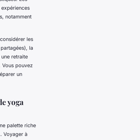
s expériences
les, notamment
considérer les
partagées), la
 une retraite
é. Vous pouvez
réparer un
de yoga
ne palette riche
al. Voyager à