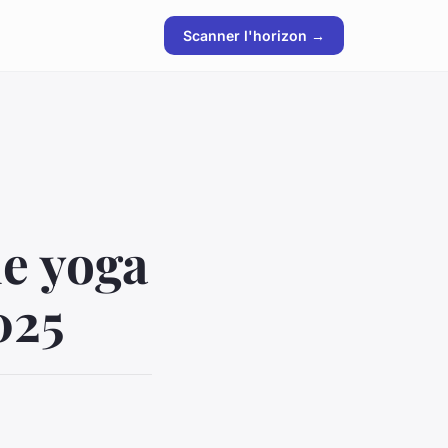
Scanner l'horizon →
de yoga
025