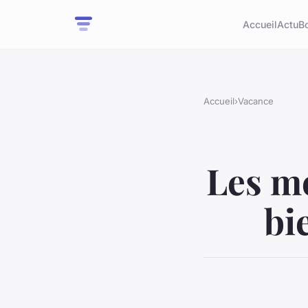
Accueil
Actu
B
Accueil
›
Vacance
Les me
bi