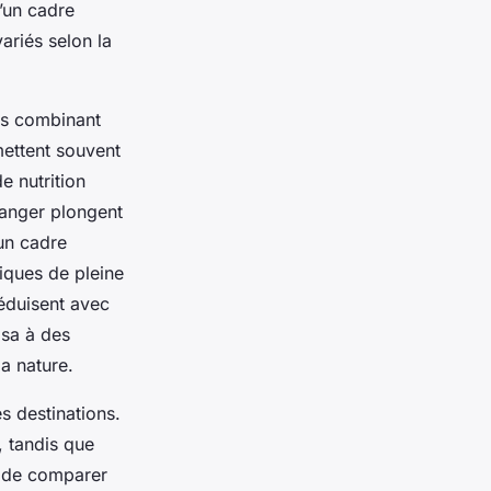
d’un cadre
ariés selon la
rs combinant
mettent souvent
e nutrition
ranger plongent
 un cadre
tiques de pleine
éduisent avec
asa à des
la nature.
s destinations.
, tandis que
el de comparer