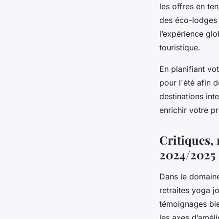
les offres en te
des éco-lodges 
l’expérience glo
touristique.
En planifiant vo
pour l'été afin 
destinations int
enrichir votre p
Critiques, 
2024/2025
Dans le domaine 
retraites yoga j
témoignages bien
les axes d’amél