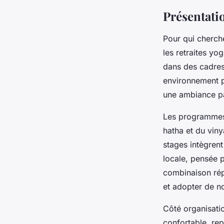
Présentati
Pour qui cherch
les retraites yo
dans des cadres
environnement pr
une ambiance pa
Les programmes 
hatha et du vin
stages intègrent
locale, pensée p
combinaison répo
et adopter de no
Côté organisatio
confortable, rep