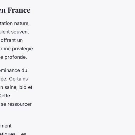
en France
ation nature,
ulent souvent
offrant un
onné privilégie
ue profonde.
dominance du
ée. Certains
n saine, bio et
Cette
 se ressourcer
ement
atiques. Les