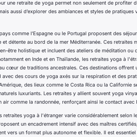
pour une retraite de yoga permet non seulement de profiter 
mais aussi d’explorer des ambiances et styles de pratiques v
pays comme l’Espagne ou le Portugal proposent des séjou
et détente au bord de la mer Méditerranée. Ces retraites 
ien-être holistique et incluent des ateliers de méditation ou d
notamment en Inde et en Thaïlande, les retraites yoga à l'ét
 au cœur de traditions ancestrales. Ces destinations offrent
d avec des cours de yoga axés sur la respiration et des pra
Amérique, des lieux comme le Costa Rica ou la Californie s
aturels luxuriants. Les retraites y allient souvent yoga viny
in air comme la randonnée, renforçant ainsi le contact avec 
s retraites yoga à l'étranger varie considérablement selon le
roposent un encadrement intensif avec des maîtres certifiés
tent vers un format plus autonome et flexible. Il est essenti