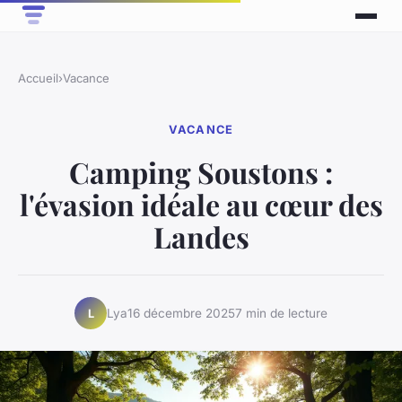
Accueil
›
Vacance
VACANCE
Camping Soustons :
l'évasion idéale au cœur des
Landes
Lya
16 décembre 2025
7 min de lecture
L